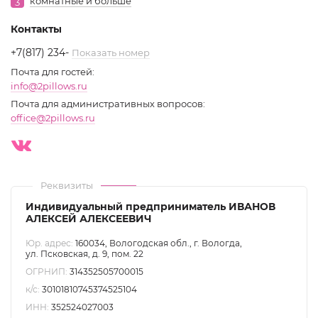
комнатные и больше
3
Контакты
+7(817) 234
-
Показать номер
Почта для гостей:
info@2pillows.ru
Почта для административных вопросов:
office@2pillows.ru
Реквизиты
Индивидуальный предприниматель ИВАНОВ
АЛЕКСЕЙ АЛЕКСЕЕВИЧ
Юр. адрес:
160034, Вологодская обл., г. Вологда,
ул. Псковская, д. 9, пом. 22
ОГРНИП:
314352505700015
к/с:
30101810745374525104
ИНН:
352524027003