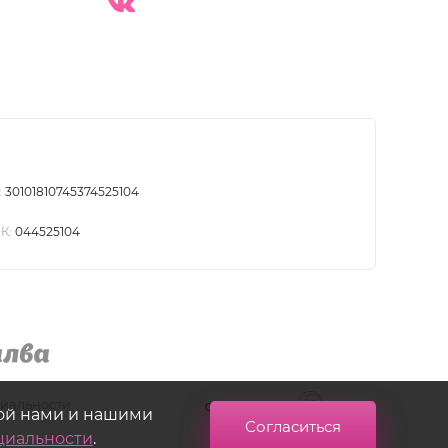
:
30101810745374525104
К:
044525104
иальности
Создание сайта
кой нами и нашими
Согласиться
циальности
.