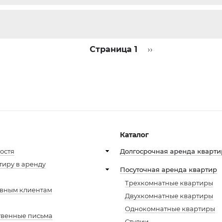
Страница 1
Следующая
››
страница
Каталог
ю
остя
Долгосрочная аренда кварти
тиру в аренду
Посуточная аренда квартир
Трехкомнатные квартиры
але
вным клиентам
Двухкомнатные квартиры
Однокомнатные квартиры
твенные письма
Студии