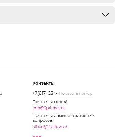
Контакты
+7(817) 234
-
р
Показать номер
Почта для гостей:
info@2pillows.ru
Почта для административных
вопросов:
office@2pillows.ru