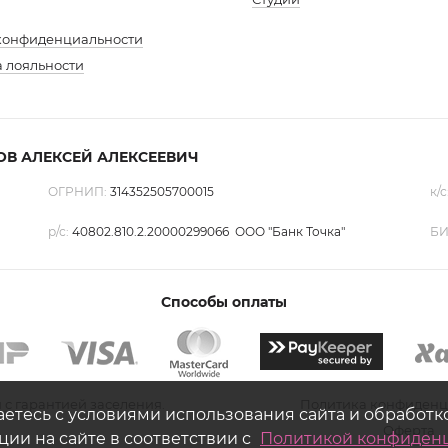
конфиденциальности
 лояльности
ю
гда
ОВ АЛЕКСЕЙ АЛЕКСЕЕВИЧ
ОГРНИП:
314352505700015
к/с
р/с:
40802.810.2.20000299066 ООО "Банк Точка"
БИ
Способы оплаты
 с гарантией заселения.
Политика конфиденц
аетесь с условиями использования сайта и обработ
Оферта
ии на сайте в соответствии с
Политикой конфиден