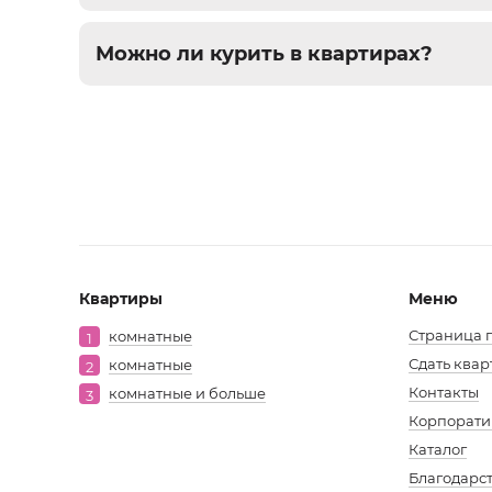
Можно ли курить в квартирах?
Нумерация
страниц
Квартиры
Меню
Мен
Страница г
комнатные
1
Сдать квар
комнатные
2
в
Контакты
комнатные и больше
3
подв
Корпорати
Каталог
Благодарс