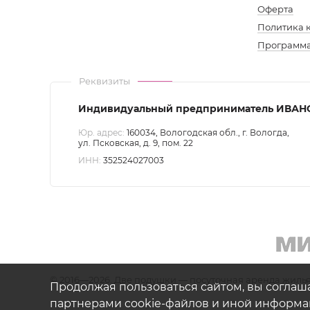
Оферта
Политика 
Доп.
Программа
мен
Реквизиты
Воло
Индивидуальный предприниматель ИВАН
Юр. адрес:
160034, Вологодская обл., г. Вологда,
ул. Псковская, д. 9, пом. 22
ИНН:
352524027003
©
2016—2026. Две подушки — посуточная аренда жилья
Продолжая пользоваться сайтом, вы соглаш
партнерами cookie-файлов и иной информац