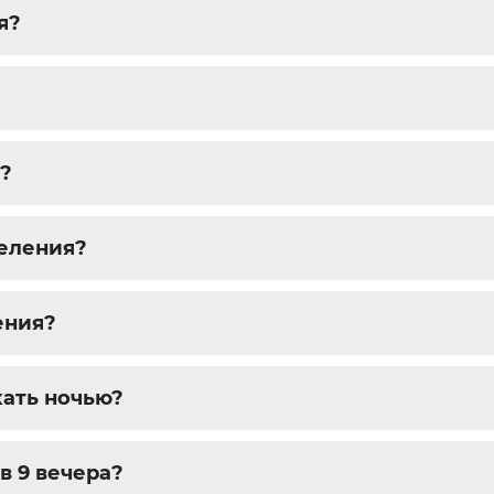
я?
?
селения?
ения?
ехать ночью?
 в 9 вечера?