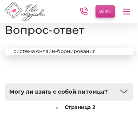
Войти
Мен
Вопрос-ответ
система онлайн-бронирования
Могу ли взять с собой питомца?
Нумерация
Предыдущая
‹‹
Страница 2
страниц
страница