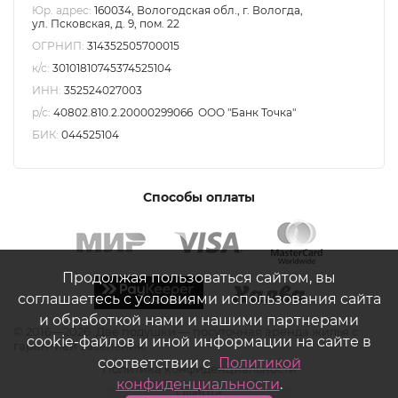
Юр. адрес:
160034, Вологодская обл., г. Вологда,
ул. Псковская, д. 9, пом. 22
ОГРНИП:
314352505700015
к/с:
30101810745374525104
ИНН:
352524027003
р/с:
40802.810.2.20000299066 ООО "Банк Точка"
БИК:
044525104
Способы оплаты
Продолжая пользоваться сайтом, вы
соглашаетесь с условиями использования сайта
и обработкой нами и нашими партнерами
©
2016—2026. Две подушки — посуточная аренда жилья с
cookie-файлов и иной информации на сайте в
гарантией заселения.
соответствии с
Политикой
Политика конфиденциальности
конфиденциальности
.
Оферта