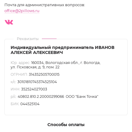
Почта для административных вопросов:
office@2pillows.ru
Реквизиты
Индивидуальный предприниматель ИВАНОВ
АЛЕКСЕЙ АЛЕКСЕЕВИЧ
Юр. адрес:
160034, Вологодская обл., г. Вологда,
ул. Псковская, д. 9, пом. 22
ОГРНИП:
314352505700015
к/с:
30101810745374525104
ИНН:
352524027003
р/с:
40802.810.2.20000299066 ООО "Банк Точка"
БИК:
044525104
Способы оплаты