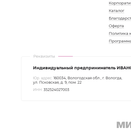
подв
Корпорати
Каталог
Благодарс
Оферта
Политика 
Доп.
Программа
мен
Реквизиты
Воло
Индивидуальный предприниматель ИВАН
Юр. адрес:
160034, Вологодская обл., г. Вологда,
ул. Псковская, д. 9, пом. 22
ИНН:
352524027003