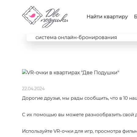
Main
Найти квартиру
Б
navigation
Снять
система онлайн-бронирования
квартиру
посуточно
в
22.04.2024
Вологде.
Дорогие друзья, мы рады сообщить, что в 10 на
С их помощью вы можете разнообразить свой д
Используйте VR-очки для игр, просмотра фильм