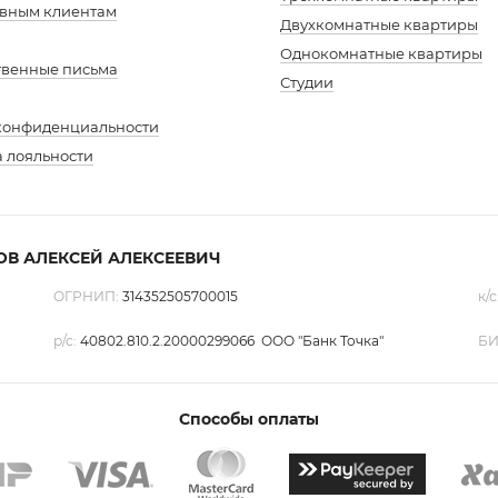
але
вным клиентам
Двухкомнатные квартиры
Однокомнатные квартиры
твенные письма
Студии
конфиденциальности
 лояльности
ю
гда
ОВ АЛЕКСЕЙ АЛЕКСЕЕВИЧ
ОГРНИП:
314352505700015
к/с
р/с:
40802.810.2.20000299066 ООО "Банк Точка"
БИ
Способы оплаты