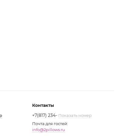
Контакты
+7(817) 234
-
р
Показать номер
Почта для гостей:
info@2pillows.ru