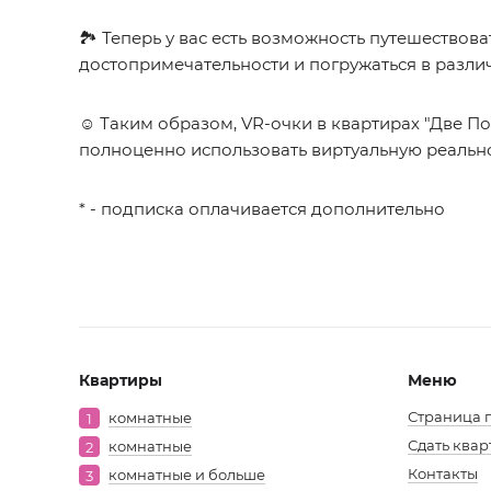
🏞 Теперь у вас есть возможность путешествов
достопримечательности и погружаться в различ
☺️ Таким образом, VR-очки в квартирах "Две 
полноценно использовать виртуальную реально
* - подписка оплачивается дополнительно
Квартиры
Меню
Мен
Страница г
комнатные
1
Сдать квар
комнатные
2
в
Контакты
комнатные и больше
3